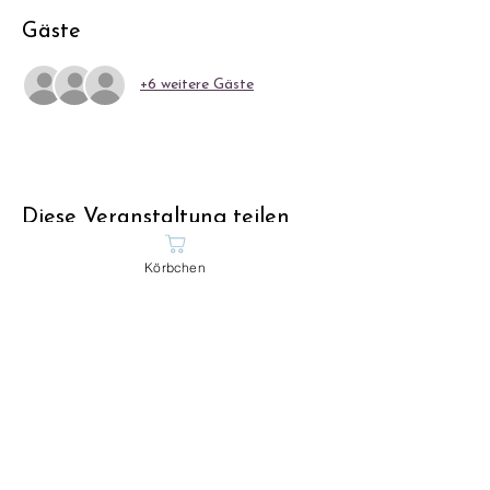
Gäste
+6 weitere Gäste
Diese Veranstaltung teilen
Körbchen
Unsere Tagesstätte
DogMoms
Striegelstrasse 8
5745 Safenwil