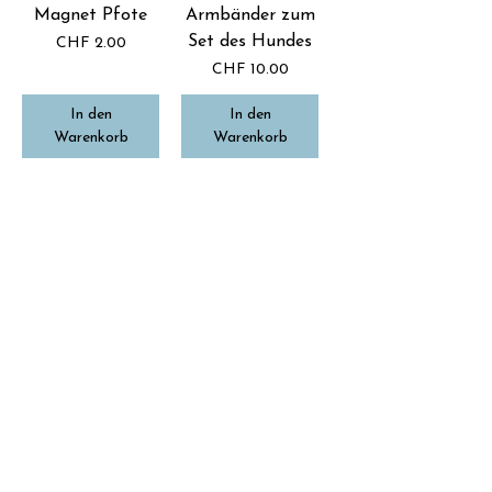
Magnet Pfote
Armbänder zum
Set des Hundes
Preis
CHF 2.00
Preis
CHF 10.00
In den
In den
Warenkorb
Warenkorb