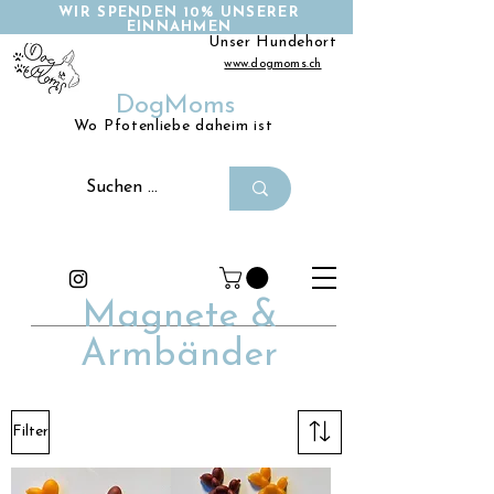
WIR SPENDEN 10% UNSERER
EINNAHMEN
Unser Hundehort
www.dogmoms.ch
DogMoms
Wo Pfotenliebe daheim ist
Magnete &
Armbänder
Filter