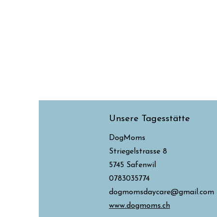
Unsere Tagesstätte
DogMoms
Striegelstrasse 8
5745 Safenwil
0783035774
dogmomsdaycare@gmail.com
www.dogmoms.ch