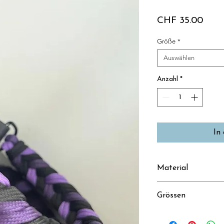
Preis
CHF 35.00
Größe
*
Auswählen
Anzahl
*
In
Material
Handgeknüpftes H
Grössen
veganem Biothane 
XS: 25-30cm