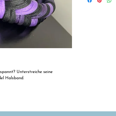
S: 32-37cm
M: 40-45cm
L: 47-52cm
XL: 55-60cm
spannt? Unterstreiche seine
el Halsband.