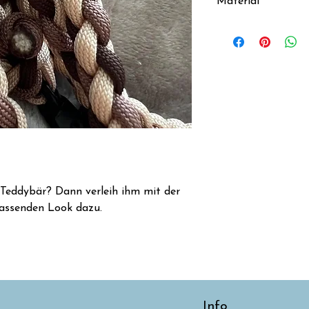
Material
Handgeknüpfte Le
Meter, 3-Fach vers
für maximale Siche
n Teddybär? Dann verleih ihm mit der
assenden Look dazu.
Info