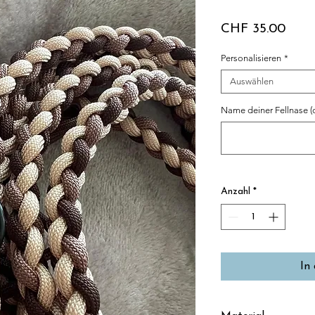
Preis
CHF 35.00
Personalisieren
*
Auswählen
Name deiner Fellnase (
Anzahl
*
In